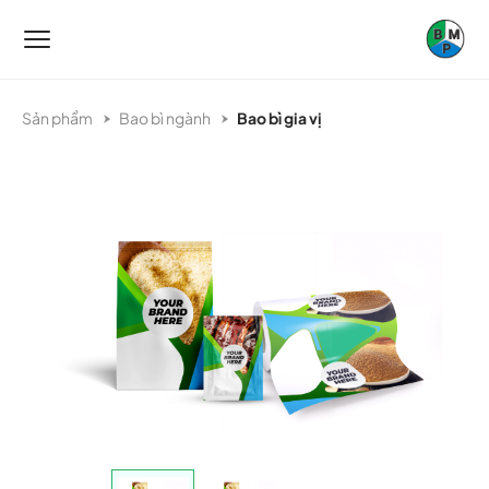
Sản phẩm
Bao bì ngành
Bao bì gia vị