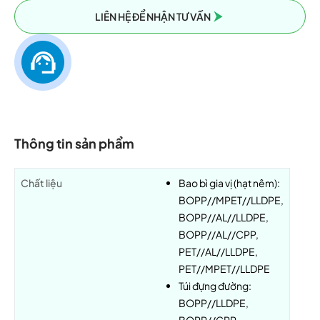
LIÊN HỆ ĐỂ NHẬN TƯ VẤN
Thông tin sản phẩm
Chất liệu
Bao bì gia vị (hạt nêm):
BOPP//MPET//LLDPE,
BOPP//AL//LLDPE,
BOPP//AL//CPP,
PET//AL//LLDPE,
PET//MPET//LLDPE
Túi đựng đường:
BOPP//LLDPE,