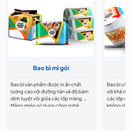
Bao bì mì gói
Bao bì sản phẩm được in ấn chất
Bao bì chất
lượng cao với đường hàn và độ bám
với khả năn
dính tuyệt vời giữa các lớp màng.
các lớp m
Màng ghép sử dụng công nghệ
không dung
không dung môi, mang lại hiệu quả
toàn tuyệt 
bảo quản tối ưu và an toàn cho người
trội.
sử dụng.