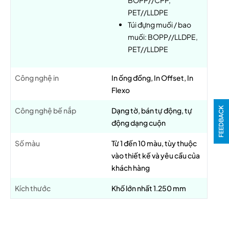
BOPP//CPP,
PET//LLDPE
Túi đựng muối / bao
muối: BOPP//LLDPE,
PET//LLDPE
Công nghệ in
In ống đồng, In Offset, In
Flexo
FEEDBACK
Công nghệ bế nắp
Dạng tờ, bán tự động, tự
động dạng cuộn
Số màu
Từ 1 đến 10 màu, tùy thuộc
vào thiết kế và yêu cầu của
khách hàng
Kích thước
Khố lớn nhất 1.250 mm