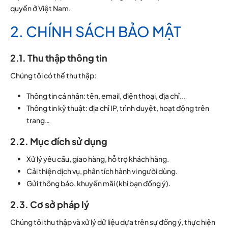
quyền ở Việt Nam.
2. CHÍNH SÁCH BẢO MẬT
2.1. Thu thập thông tin
Chúng tôi có thể thu thập:
Thông tin cá nhân: tên, email, điện thoại, địa chỉ...
Thông tin kỹ thuật: địa chỉ IP, trình duyệt, hoạt động trên
trang…
2.2. Mục đích sử dụng
Xử lý yêu cầu, giao hàng, hỗ trợ khách hàng.
Cải thiện dịch vụ, phân tích hành vi người dùng.
Gửi thông báo, khuyến mãi (khi bạn đồng ý).
2.3. Cơ sở pháp lý
Chúng tôi thu thập và xử lý dữ liệu dựa trên sự đồng ý, thực hiện