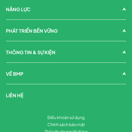
NĂNG LỰC
PHÁT TRIỂN BỀN VỮNG
THÔNG TIN & SỰ KIỆN
VỀ BMP
LIÊN HỆ
Điều khoản sử dụng
Chính sách bảo mật
Thỏa thuận người dùng