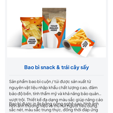
Bao bì snack & trái cây sấy
Sản phẩm bao bì cuộn / túi được sản xuất từ
nguyên vật liệu nhập khẩu chất lượng cao, đảm
bảo độ bền, tính thẩm mỹ và khả năng bảo quản
vượt trội. Thiết kế đa dạng màu sắc giúp nâng cáo
Bao bì được in ấn bằng công nghệ cao, hình ảnh
hình ảnh thương hiệu và thu hút người tiêu dùng.
sắc nét, màu sắc trung thực, đồng thời đáp ứng