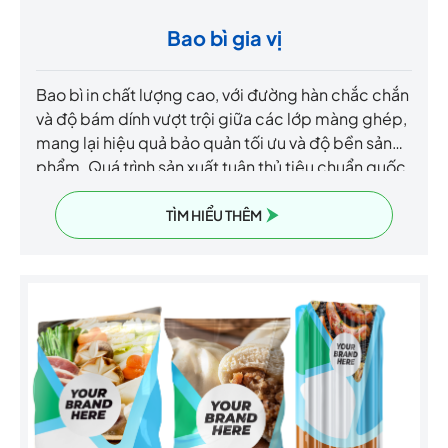
Bao bì gia vị
Bao bì in chất lượng cao, với đường hàn chắc chắn
và độ bám dính vượt trội giữa các lớp màng ghép,
mang lại hiệu quả bảo quản tối ưu và độ bền sản
phẩm. Quá trình sản xuất tuân thủ tiêu chuẩn quốc
tế, đảm bảo an toàn, chất lượng và thân thiện với
môi trường. Sử dụng công nghệ ghép màng
TÌM HIỂU THÊM
không dung môi, tăng cường tính vệ sinh, giảm
nguy cơ nhiễm hóa chất và cải thiện độ bền trong
các điều kiện bảo quản khác nhau.