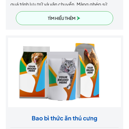
quá trình lưu trữ và vận chuyển. Màng ghép sử
dụng công nghệ không dung môi, mang lại sự an
toàn, thân thiện với môi trường và chất lượng vượt
TÌM HIỂU THÊM
trội.
Bao bì thức ăn thú cưng