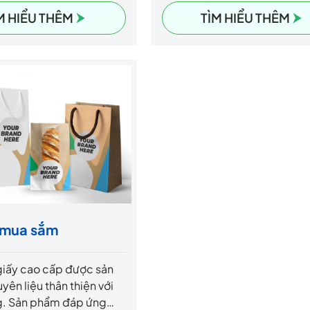
hả năng co giãn ổn định.
gói, lưu kho và phân phối. B
M HIỂU THÊM
TÌM HIỂU THÊM
giúp bảo vệ hàng hóa
cạnh chức năng bảo vệ, mà
i bụi bẩn, độ ẩm, rách
đảm bảo tính thẩm mỹ và hỗ 
ác tác động môi trường
nhận diện thương hiệu qua c
trình vận chuyển, lưu
pháp in ấn linh hoạt.
y mua sắm
 giấy cao cấp được sản
yên liệu thân thiện với
g. Sản phẩm đáp ứng