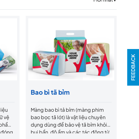
FEEDBACK
Bao bì tã bỉm
liệu
Màng bao bì tả bỉm (màng phim
ữ vệ
bao bọc tã lót) là vật liệu chuyên
n phẩm
dụng dùng để bảo vệ tã bỉm khỏi
, đóng
bụi bẩn, độ ẩm và các tác động từ