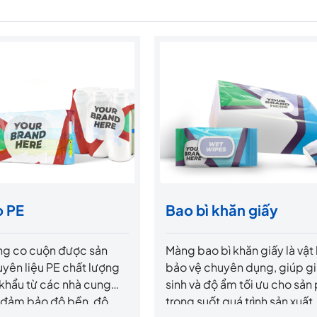
o PE
Bao bì khăn giấy
ng co cuộn được sản
Màng bao bì khăn giấy là vật 
uyên liệu PE chất lượng
bảo vệ chuyên dụng, giúp gi
khẩu từ các nhà cung
sinh và độ ẩm tối ưu cho sả
, đảm bảo độ bền, độ
trong suốt quá trình sản xuất