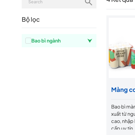
Bộ lọc
Bao bì ngành
Màng c
Bao bì mà
xuất từ ng
cao, nhập 
cấp uy tín