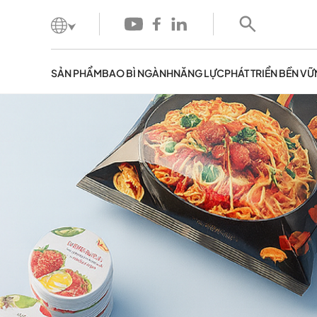
SẢN PHẨM
BAO BÌ NGÀNH
NĂNG LỰC
PHÁT TRIỂN BỀN V