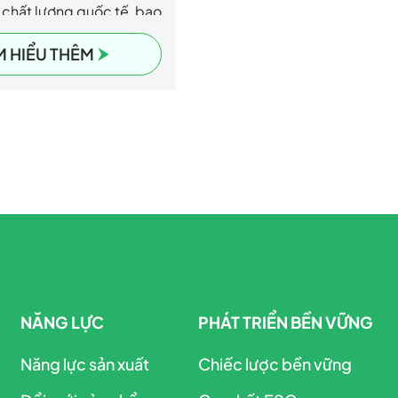
 chất lượng quốc tế, bao
 đảm bảo nguồn gốc
M HIỂU THÊM
u bền vững và an toàn
NĂNG LỰC
PHÁT TRIỂN BỀN VỮNG
Năng lực sản xuất
Chiếc lược bền vững