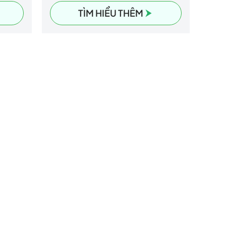
ên
môi trường trong quá trình vận
TÌM HIỂU THÊM
ng còn
chuyển, lưu trữ và sử dụng. Sản
trợ
phẩm này giúp đảm bảo tã luôn
ác giải
sạch sẽ, khô ráo và đạt tiêu chuẩn
chất lượng trước khi đến tay người
tiêu dùng. Ngoài ra, đây cũng là
lớp màng ngoài cùng bao bọc
toàn bộ cấu trúc tã, góp phần giữ
vững hình dáng và chức năng của
sản phẩm.