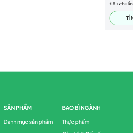
tiêu chuẩn
gồm FSC,
TÌ
nguyên liệ
sinh học.
SẢN PHẨM
BAO BÌ NGÀNH
Danh mục sản phẩm
Thực phẩm