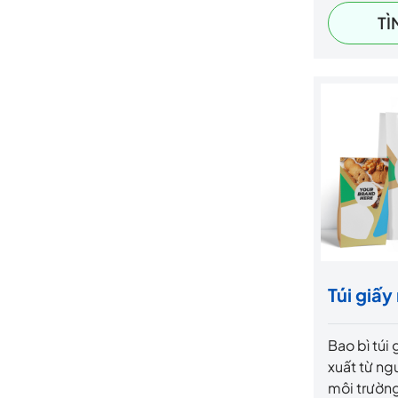
trong và k
TÌ
Sản phẩm 
tối ưu khỏ
hỏng và c
trong quá 
kho.
Túi giấ
Bao bì túi
xuất từ ngu
môi trườn